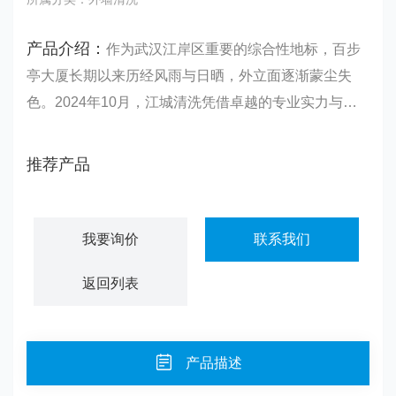
产品介绍：
作为武汉江岸区重要的综合性地标，百步
亭大厦长期以来历经风雨与日晒，外立面逐渐蒙尘失
色。2024年10月，江城清洗凭借卓越的专业实力与丰
富经验，成功承接该大厦外墙清洗项目，以*工艺为这
座城市名片重新注入生机与光彩。在项目启动前，江城
推荐产品
清洗与大厦物业进行……
我要询价
联系我们
返回列表
产品描述