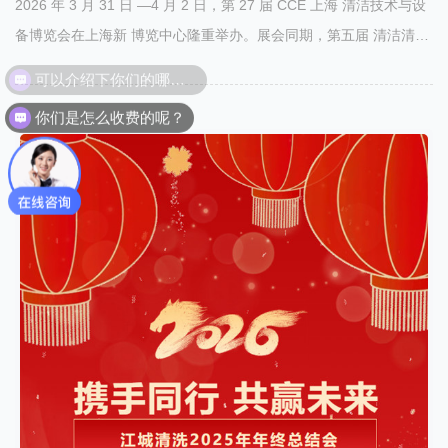
2026 年 3 月 31 日 —4 月 2 日，第 27 届 CCE 上海 清洁技术与设
备博览会在上海新 博览中心隆重举办。展会同期，第五届 清洁清洗
行业职业技能竞赛总决赛顺利开赛。我司总经理方芳出席开幕式，
可以介绍下你们的哪些服务吗？
党支部书记、妇联主席方园带领机动队骨干赵宇飞、刘信立……
你们是怎么收费的呢？