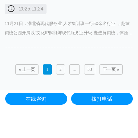
2025.11.24
11月21日，湖北省现代服务业 人才集训班一行50余名行业 ，赴黄
鹤楼公园开展以“文化IP赋能与现代服务业升级-走进黄鹤楼，体验科
技融合与智慧服务新场景”为主题情境教学考察活动。武汉江城清洗
服务有限公司作为湖北省现代服务业 人才单位，由总经理方……
« 上一页
1
2
...
58
下一页 »
在线咨询
拨打电话
网站首页
服务项目
电话咨询
联系我们