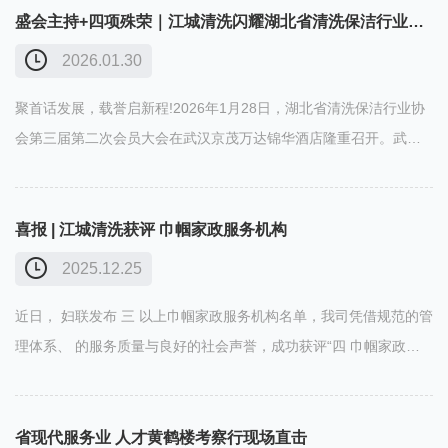
2026年度……
盛会主持+四项殊荣｜江城清洗闪耀湖北省清洗保洁行业协会第三届第二次会员大会
2026.01.30
聚首话发展，载誉启新程!2026年1月28日，湖北省清洗保洁行业协
会第三届第二次会员大会在武汉京茂万达锦华酒店隆重召开。武汉
江城清洗服务有限公司受邀参会，我司总经理方芳女士受邀主持本
次大会。行业盛会 · 共话发展Industry Gala, Jointly Shaping the
……
喜报 | 江城清洗获评 巾帼家政服务机构
2025.12.25
近日， 妇联发布 三 以上巾帼家政服务机构名单，我司凭借规范的管
理体系、 的服务质量与良好的社会声誉，成功获评“四 巾帼家政服
务机构”。本次评定依据《家政服务机构等级划分及评定》国家标
准、《巾帼家政服务机构评价》团体标准的有关规定，……
省现代服务业 人才黄鹤楼考察行现场直击