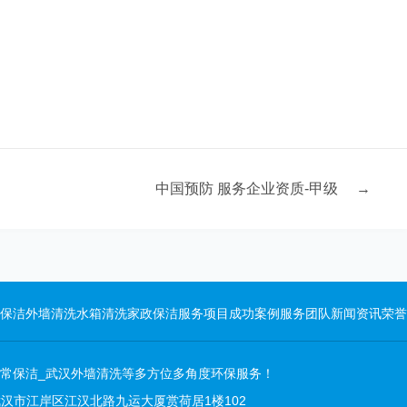
中国预防 服务企业资质-甲级
→
保洁
外墙清洗
水箱清洗
家政保洁
服务项目
成功案例
服务团队
新闻资讯
荣誉
日常保洁_武汉外墙清洗等多方位多角度环保服务！
址：武汉市江岸区江汉北路九运大厦赏荷居1楼102