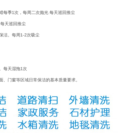
蜡每季
1
次，每周二次抛光.每天巡回推尘
。每天巡回推尘
保洁。每周
1-2
次吸尘
。每天湿拖
1
次
面、门窗等区域日常保洁的基本质量要求。