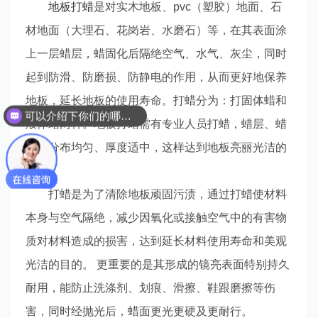
地板打蜡
是对实木地板、pvc（塑胶）地面、石
材地面（大理石、花岗岩、水磨石）等，在其表面涂
上一层蜡层，蜡固化后隔绝空气、水气、灰尘，同时
起到防滑、防磨损、防静电的作用，从而更好地保养
地板，延长地板的使用寿命。打蜡分为：打固体蜡和
可以介绍下你们的哪些服务吗？
液体蜡两种。地板打蜡需有专业人员打蜡，蜡层、蜡
液要分布均匀、厚度适中，这样达到地板亮丽光洁的
效果。
打蜡是为了清除地板顽固污渍，通过打蜡使材料
本身与空气隔绝，减少因氧化或接触空气中的有害物
质对材料造成的损害，达到延长材料使用寿命和美观
光洁的目的。 更重要的是其形成的镜亮表面特别持久
耐用，能防止洗涤剂、划痕、滑擦、鞋跟磨擦等伤
害，同时经抛光后，蜡面更光更硬及更耐行。