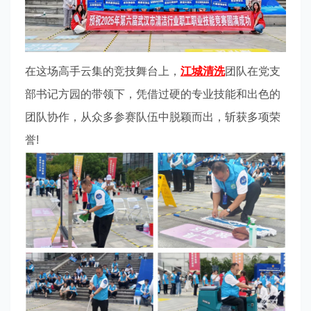
在这场高手云集的竞技舞台上，
江城清洗
团队在党支
部书记方园的带领下，凭借过硬的专业技能和出色的
团队协作，从众多参赛队伍中脱颖而出，斩获多项荣
誉!