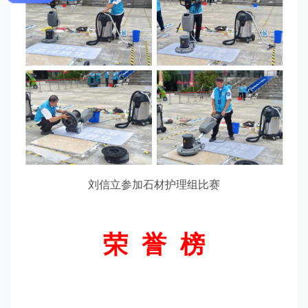
刘信立参加石材护理组比赛
荣 誉 榜