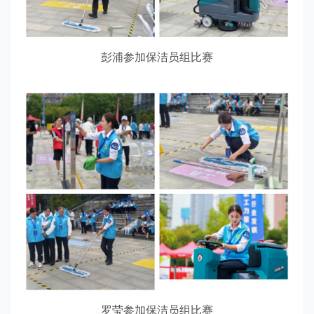
彭浦参加保洁员组比赛
罗莹参加保洁员组比赛