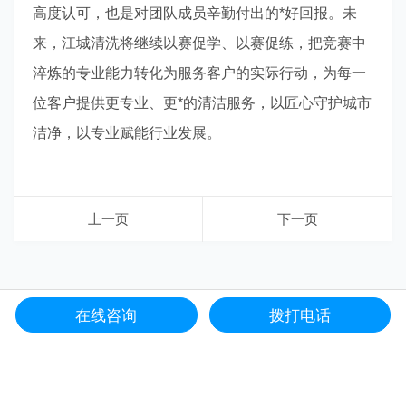
高度认可，也是对团队成员辛勤付出的*好回报。未
来，江城清洗将继续以赛促学、以赛促练，把竞赛中
淬炼的专业能力转化为服务客户的实际行动，为每一
位客户提供更专业、更*的清洁服务，以匠心守护城市
洁净，以专业赋能行业发展。
上一页
下一页
在线咨询
拨打电话
网站首页
服务项目
电话咨询
联系我们