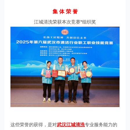
集 体 荣 誉
江城清洗荣获本次竞赛*组织奖
这些荣誉的获得，是对
武汉江城清洗
专业服务能力的