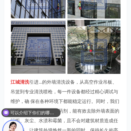
江城清洗
引进...的外墙清洗设备，从高空作业吊板、
吊篮到专业清洗喷枪，每一件设备都经过精心调试与
维护，确 保在各种环境下都能稳定运行。同时，我们
选用环保、高 效的清洗药剂，能有效去除外墙表面的
可以介绍下你们的哪些服务吗？
污垢、灰尘、水渍和霉菌，且不会对建筑材质造成任
何损伤，让建筑外墙焕然一新的同时，保持长久的亮